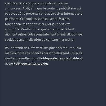
avec des tiers tels que les distributeurs et les
Tous les modèles
Achat et location
annonceurs Audi, afin que le contenu publicitaire qui
Recherche de véhicules neufs
Électrique
peut vous être présenté sur d'autres sites internet soit
pertinent. Ces cookies sont souvent liés à des
Pour les professionnels
Véhicules d'occasion disponibles
Hybride rechargeable
fonctionnalités de sites tiers, lorsque cela est
Offres du moment
approprié. Veuillez noter que vous pouvez à tout
Offres pour les professionnels
Citadine
Votre Audi
moment retirer votre consentement à l'installation de
Configurer mon Audi
cookies personnalisation du contenu marketing.
Voiture électrique
Demander un essai
Compacte
Réservation et option d'achat
Univers Audi
Pour obtenir des informations plus spécifiques sur la
Voiture hybride
Informations et Service Clients
Berline
manière dont vos données personnelles sont utilisées,
Entretenir et réparer mon Audi
Financer mon Audi
veuillez consulter notre
Politique de confidentialité
et
Voiture commerciale
Accessibilité - Clients Sourds et Malentendants
Avant
Offres Après-Vente
notre
Politique sur les cookies
.
Garanties Audi
Histoire du progrès
Voiture de direction
Trouver mon Partenaire Audi
SUV électrique
Accessoires et équipements
Audi rent : location courte durée
Notre vision
SUV société
SUV hybride
Espace personnel myAudi
Espace Client Audi Financial Services
© 2026 Audi France. Tous droits réservés.
Audi Sport
Achat véhicule de société
SUV
Audi connect
Heycar
Mentions légales
Politique sur les cookies
Nos technologies
Avantages voiture société
SUV compact
Gérer vos cookies
Politique de confidentialité
Informations client
myAudi experience