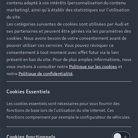
contenu adapté à vos intérêts (personnalisation du contenu
marketing), ainsi qu’à établir des statistiques sur l’utilisation
du site.
Les catégories suivantes de cookies sont utilisées par Audi et
ses partenaires et peuvent être gérées via les paramètres des
cookies. Nous avons besoin de votre consentement avant de
Contacter votre Partenaire
pouvoir utiliser ces services. Vous pouvez révoquer ce
consentement à tout moment avec effet futur via le lien
présent en bas du site. Pour de plus amples informations, nous
vous invitons à consulter notre
Politique sur les cookies
et
Réserver un essai
notre
Politique de confidentialité
.
Cookies Essentiels
Devis et prendre rendez-vous en ligne
Les cookies essentiels sont nécessaires pour vous fournir des
fonctions de base lors de l'utilisation du site internet. Ces
fonctions comprennent par exemple le configurateur de véhicules.
LECLUSE AUTOMOBILES
Cookies fonctionnels