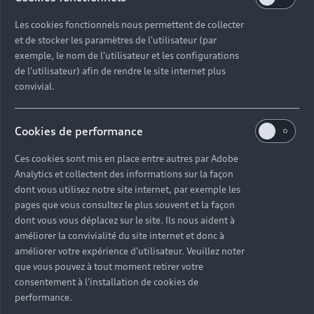
EVREUX
Les cookies fonctionnels nous permettent de collecter
et de stocker les paramètres de l'utilisateur (par
Partenaire Audi
Partenaire Audi Service
exemple, le nom de l'utilisateur et les configurations
Audi Occasion :plus
e-tron
de l'utilisateur) afin de rendre le site internet plus
convivial.
281 Rue Amédée Gordini
27930 FAUVILLE
Cookies de performance
Ces cookies sont mis en place entre autres par Adobe
02 32 28 62 90
Analytics et collectent des informations sur la façon
dont vous utilisez notre site internet, par exemple les
Télécharger la fiche de contact
pages que vous consultez le plus souvent et la façon
dont vous vous déplacez sur le site. Ils nous aident à
améliorer la convivialité du site internet et donc à
améliorer votre expérience d'utilisateur. Veuillez noter
Horaires d'ouverture
que vous pouvez à tout moment retirer votre
consentement à l'installation de cookies de
performance.