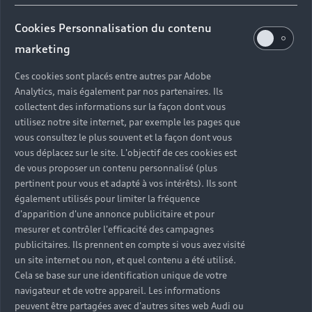
Concession
Fermé
,
Ouvre à
samedi 09:00
Cookies Personnalisation du contenu
marketing
lundi - vendredi
08:00 - 12:00
Ces cookies sont placés entre autres par Adobe
14:00 - 18:00
Analytics, mais également par nos partenaires. Ils
samedi
09:00 - 12:00
collectent des informations sur la façon dont vous
14:00 - 18:00
utilisez notre site internet, par exemple les pages que
dimanche
Fermé
vous consultez le plus souvent et la façon dont vous
vous déplacez sur le site. L'objectif de ces cookies est
de vous proposer un contenu personnalisé (plus
pertinent pour vous et adapté à vos intérêts). Ils sont
également utilisés pour limiter la fréquence
Retour en haut
d'apparition d'une annonce publicitaire et pour
mesurer et contrôler l'efficacité des campagnes
publicitaires. Ils prennent en compte si vous avez visité
Accès rapides
un site internet ou non, et quel contenu a été utilisé.
Cela se base sur une identification unique de votre
Modèles
navigateur et de votre appareil. Les informations
Quelle Audi me correspond ?
peuvent être partagées avec d'autres sites web Audi ou