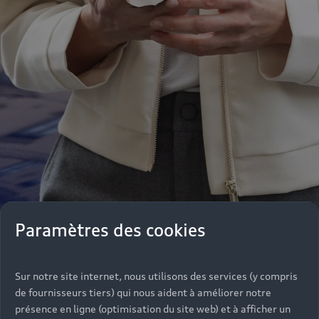
Paramètres des cookies
Notre équipe de professionnels se tient de
nouveau à votre disposition pour vous informer,
Sur notre site internet, nous utilisons des services (y compris
vous conseiller dans vos achats parmi une large
de fournisseurs tiers) qui nous aident à améliorer notre
gamme de véhicules ou répondre à vos questions
présence en ligne (optimisation du site web) et à afficher un