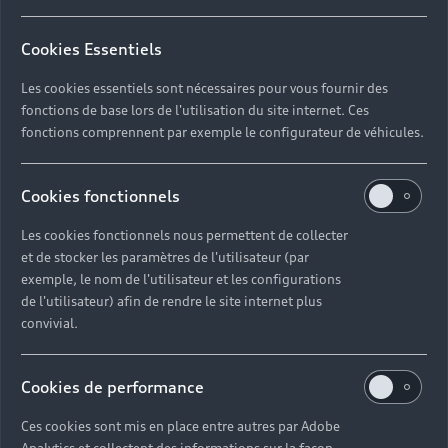
Cookies Essentiels
Retour en haut
Les cookies essentiels sont nécessaires pour vous fournir des
fonctions de base lors de l'utilisation du site internet. Ces
Accès rapides
fonctions comprennent par exemple le configurateur de véhicules.
Modèles
Quelle Audi me correspond ?
Cookies fonctionnels
Tous les modèles
Les cookies fonctionnels nous permettent de collecter
Achat et location
et de stocker les paramètres de l'utilisateur (par
Recherche de véhicules neufs
Électrique
exemple, le nom de l'utilisateur et les configurations
Pour les professionnels
de l'utilisateur) afin de rendre le site internet plus
Véhicules d'occasion disponibles
Hybride rechargeable
convivial.
Offres du moment
Offres pour les professionnels
Citadine
Votre Audi
Configurer mon Audi
Cookies de performance
Voiture électrique
Demander un essai
Compacte
Réservation et option d'achat
Univers Audi
Ces cookies sont mis en place entre autres par Adobe
Voiture hybride
Informations et Service Clients
Berline
Entretenir et réparer mon Audi