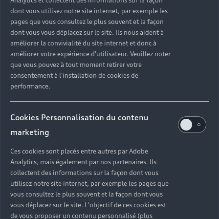
Analytics et collectent des informations sur la façon
Financer mon Audi
Voiture commerciale
dont vous utilisez notre site internet, par exemple les
Accessibilité - Clients Sourds et Malentendants
Avant
Offres Après-Vente
Garanties Audi
pages que vous consultez le plus souvent et la façon
Histoire du progrès
Voiture de direction
Trouver mon Partenaire Audi
SUV électrique
dont vous vous déplacez sur le site. Ils nous aident à
Accessoires et équipements
Audi rent : location courte durée
améliorer la convivialité du site internet et donc à
Notre vision
SUV société
SUV hybride
améliorer votre expérience d'utilisateur. Veuillez noter
Espace personnel myAudi
Espace Client Audi Financial Services
© 2026 Audi France. Tous droits réservés.
que vous pouvez à tout moment retirer votre
Audi Sport
Achat véhicule de société
SUV
consentement à l'installation de cookies de
Audi connect
Heycar
Mentions légales
Politique sur les cookies
Nos technologies
performance.
Avantages voiture société
SUV compact
Gérer vos cookies
Politique de confidentialité
Informations client
myAudi experience
Flotte automobile
Système de lanceur d'alerte
Functions on Demand
Cookies Personnalisation du contenu
Fiche produit environnementale
Audi Shop : Boutique Officielle
TVS
marketing
Devis & RDV entretien en ligne
Action de Service EA 189
Espace actualités Audi
Demande d'information
Carrières
LLD
Ces cookies sont placés entre autres par Adobe
Audi Assistance
Opérateurs indépendants
Réseau Audi
Analytics, mais également par nos partenaires. Ils
Carrières
Recevez toute l'actualité Audi
collectent des informations sur la façon dont vous
Campagne de rappel Airbag Takata
Espace Presse
Mentions légales AUDI AG
utilisez notre site internet, par exemple les pages que
Mise à jour logiciel
vous consultez le plus souvent et la façon dont vous
Déclaration d'accessibilité
vous déplacez sur le site. L'objectif de ces cookies est
Signaler un contenu illégal
de vous proposer un contenu personnalisé (plus