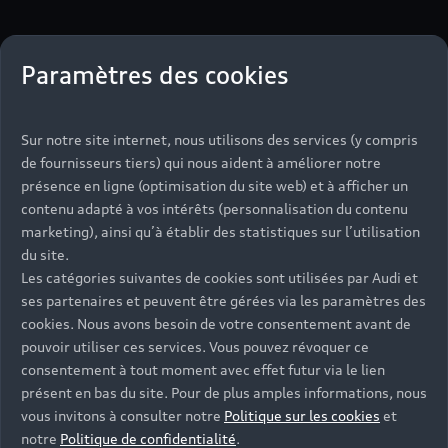
Paramètres des cookies
Sur notre site internet, nous utilisons des services (y compris
de fournisseurs tiers) qui nous aident à améliorer notre
présence en ligne (optimisation du site web) et à afficher un
contenu adapté à vos intérêts (personnalisation du contenu
marketing), ainsi qu’à établir des statistiques sur l’utilisation
¹Audi France, division de Volkswagen Group France
du site.
responsable du traitement, traite les données à caractère
Les catégories suivantes de cookies sont utilisées par Audi et
personnel recueillies dans ce formulaire pour répondre à
ses partenaires et peuvent être gérées via les paramètres des
votre demande d'information ou à votre réclamation et
cookies. Nous avons besoin de votre consentement avant de
nous permettre de vous recontacter conformément à
pouvoir utiliser ces services. Vous pouvez révoquer ce
votre demande.
consentement à tout moment avec effet futur via le lien
présent en bas du site. Pour de plus amples informations, nous
vous invitons à consulter notre
Politique sur les cookies
et
notre
Politique de confidentialité
.